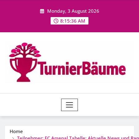
Skip
Monday, 3 August 2026
to
content
8:15:37 AM
Home
Teilnehmer: FC Arsenal Tabelle: Aktuelle News und Ran