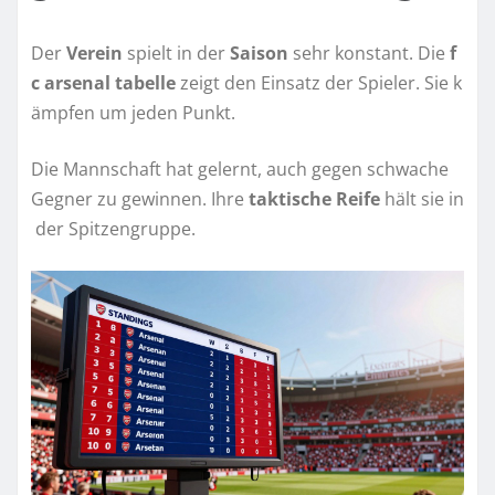
Der
Verein
spielt in der
Saison
sehr konstant. Die
f
c arsenal tabelle
zeigt den Einsatz der Spieler. Sie k
ämpfen um jeden Punkt.
Die Mannschaft hat gelernt, auch gegen schwache
Gegner zu gewinnen. Ihre
taktische Reife
hält sie in
der Spitzengruppe.