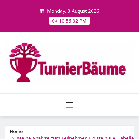
Skip
Monday, 3 August 2026
to
content
10:56:34 PM
Home
Meine Analyse zum Teilnehmer: Holstein Kiel Tabelle