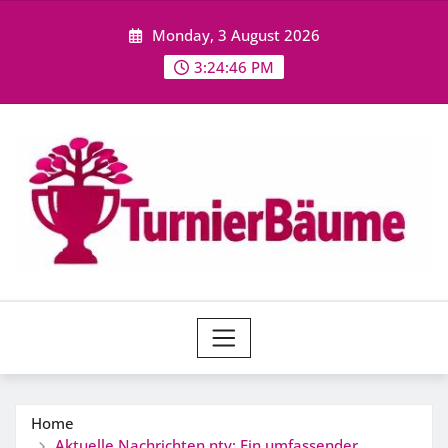
Skip
Monday, 3 August 2026
to
content
3:24:47 PM
Home
Aktuelle Nachrichten ntv: Ein umfassender