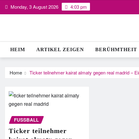
Skip
Monday, 3 August 2026
4:03 pm
to
content
HEIM
ARTIKEL ZEIGEN
BERÜHMTHEIT
Home
Ticker teilnehmer kairat almaty gegen real madrid –
FUSSBALL
Ticker teilnehmer