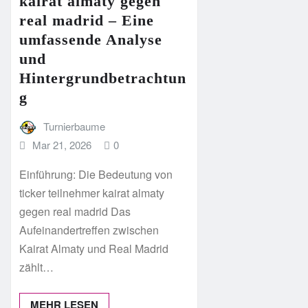
kairat almaty gegen
real madrid – Eine
umfassende Analyse
und
Hintergrundbetrachtun
g
Turnierbaume
Mar 21, 2026
0
Einführung: Die Bedeutung von
ticker teilnehmer kairat almaty
gegen real madrid Das
Aufeinandertreffen zwischen
Kairat Almaty und Real Madrid
zählt…
MEHR LESEN