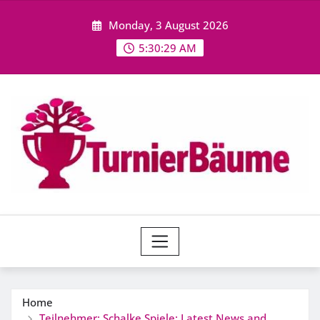
Skip
Monday, 3 August 2026
to
content
5:30:30 AM
Home
Teilnehmer: Schalke Spiele: Latest News and